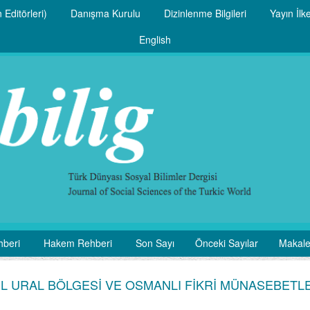
 Editörleri)
Danışma Kurulu
Dizinlenme Bilgileri
Yayın İlke
English
hberi
Hakem Rehberi
Son Sayı
Önceki Sayılar
Makale
İL URAL BÖLGESİ VE OSMANLI FİKRİ MÜNASEBETL