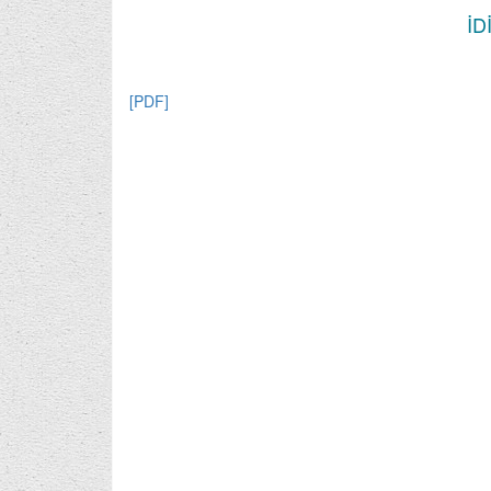
İD
[PDF]