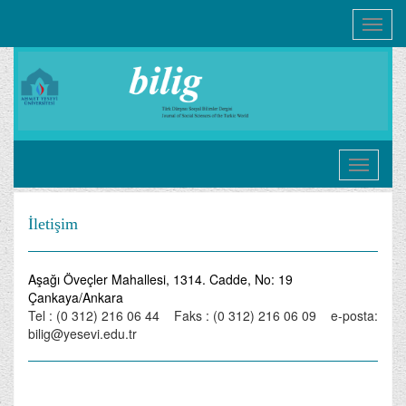
Toggle
navigati
İletişim
Aşağı Öveçler Mahallesi, 1314. Cadde, No: 19
Çankaya/Ankara
Tel : (0 312) 216 06 44 Faks : (0 312) 216 06 09 e-posta:
bilig@yesevi.edu.tr