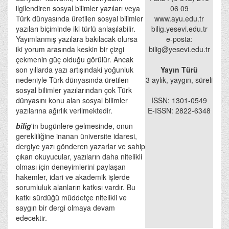
ilgilendiren sosyal bilimler yazıları veya
06 09
Türk dünyasında üretilen sosyal bilimler
www.ayu.edu.tr
yazıları biçiminde iki türlü anlaşılabilir.
bilig.yesevi.edu.tr
Yayımlanmış yazılara bakılacak olursa
e-posta:
iki yorum arasında keskin bir çizgi
bilig@yesevi.edu.tr
çekmenin güç olduğu görülür. Ancak
son yıllarda yazı artışındaki yoğunluk
Yayın Türü
nedeniyle Türk dünyasında üretilen
3 aylık, yaygın, süreli
sosyal bilimler yazılarından çok Türk
dünyasını konu alan sosyal bilimler
ISSN: 1301-0549
yazılarına ağırlık verilmektedir.
E-ISSN: 2822-6348
bilig
'in bugünlere gelmesinde, onun
gerekliliğine inanan üniversite idaresi,
dergiye yazı gönderen yazarlar ve sahip
çıkan okuyucular, yazıların daha nitelikli
olması için deneyimlerini paylaşan
hakemler, idari ve akademik işlerde
sorumluluk alanların katkısı vardır. Bu
katkı sürdüğü müddetçe nitelikli ve
saygın bir dergi olmaya devam
edecektir.