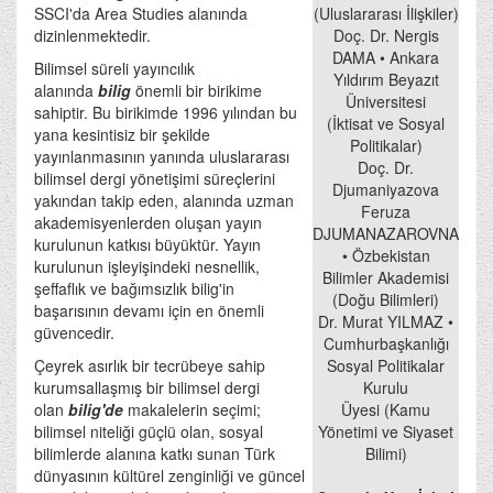
SSCI'da Area Studies alanında
(Uluslararası İlişkiler)
dizinlenmektedir.
Doç. Dr. Nergis
DAMA • Ankara
Bilimsel süreli yayıncılık
Yıldırım Beyazıt
alanında
bilig
önemli bir birikime
Üniversitesi
sahiptir. Bu birikimde 1996 yılından bu
(İktisat ve Sosyal
yana kesintisiz bir şekilde
Politikalar)
yayınlanmasının yanında uluslararası
Doç. Dr.
bilimsel dergi yönetişimi süreçlerini
Djumaniyazova
yakından takip eden, alanında uzman
Feruza
akademisyenlerden oluşan yayın
DJUMANAZAROVNA
kurulunun katkısı büyüktür. Yayın
• Özbekistan
kurulunun işleyişindeki nesnellik,
Bilimler Akademisi
şeffaflık ve bağımsızlık bilig'in
(Doğu Bilimleri)
başarısının devamı için en önemli
Dr. Murat YILMAZ •
güvencedir.
Cumhurbaşkanlığı
Çeyrek asırlık bir tecrübeye sahip
Sosyal Politikalar
kurumsallaşmış bir bilimsel dergi
Kurulu
olan
bilig'de
makalelerin seçimi;
Üyesi (Kamu
bilimsel niteliği güçlü olan, sosyal
Yönetimi ve Siyaset
bilimlerde alanına katkı sunan Türk
Bilimi)
dünyasının kültürel zenginliği ve güncel