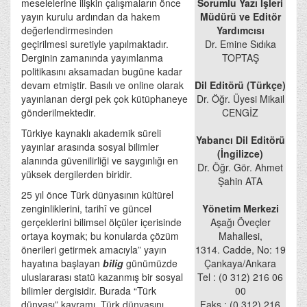
meselelerine ilişkin çalışmaların önce
Sorumlu Yazı İşleri
yayın kurulu ardından da hakem
Müdürü ve Editör
değerlendirmesinden
Yardımcısı
geçirilmesi suretiyle yapılmaktadır.
Dr. Emine Sıdıka
Derginin zamanında yayımlanma
TOPTAŞ
politikasını aksamadan bugüne kadar
devam etmiştir. Basılı ve online olarak
Dil Editörü (Türkçe)
yayınlanan dergi pek çok kütüphaneye
Dr. Öğr. Üyesi Mikail
gönderilmektedir.
CENGİZ
Türkiye kaynaklı akademik süreli
Yabancı Dil Editörü
yayınlar arasında sosyal bilimler
(İngilizce)
alanında güvenilirliği ve saygınlığı en
Dr. Öğr. Gör. Ahmet
yüksek dergilerden biridir.
Şahin ATA
25 yıl önce Türk dünyasının kültürel
zenginliklerini, tarihî ve güncel
Yönetim Merkezi
gerçeklerini bilimsel ölçüler içerisinde
Aşağı Öveçler
ortaya koymak; bu konularda çözüm
Mahallesi,
önerileri getirmek amacıyla” yayın
1314. Cadde, No: 19
hayatına başlayan
bilig
günümüzde
Çankaya/Ankara
uluslararası statü kazanmış bir sosyal
Tel : (0 312) 216 06
bilimler dergisidir. Burada “Türk
00
dünyası” kavramı, Türk dünyasını
Faks : (0 312) 216