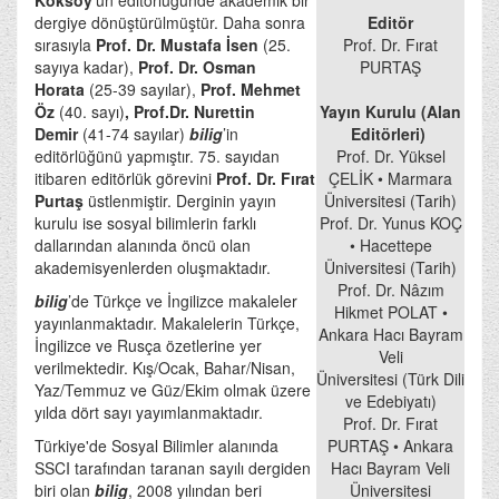
Köksoy
'un editörlüğünde akademik bir
dergiye dönüştürülmüştür. Daha sonra
Editör
sırasıyla
Prof. Dr. Mustafa İsen
(25.
Prof. Dr. Fırat
sayıya kadar),
Prof. Dr. Osman
PURTAŞ
Horata
(25-39 sayılar),
Prof. Mehmet
Öz
(40. sayı)
, Prof.Dr. Nurettin
Yayın Kurulu (Alan
Demir
(41-74 sayılar)
bilig
’in
Editörleri)
editörlüğünü yapmıştır. 75. sayıdan
Prof. Dr. Yüksel
itibaren editörlük görevini
Prof. Dr. Fırat
ÇELİK • Marmara
Purtaş
üstlenmiştir. Derginin yayın
Üniversitesi (Tarih)
kurulu ise sosyal bilimlerin farklı
Prof. Dr. Yunus KOÇ
dallarından alanında öncü olan
• Hacettepe
akademisyenlerden oluşmaktadır.
Üniversitesi (Tarih)
Prof. Dr. Nâzım
bilig
’de Türkçe ve İngilizce makaleler
Hikmet POLAT •
yayınlanmaktadır. Makalelerin Türkçe,
Ankara Hacı Bayram
İngilizce ve Rusça özetlerine yer
Veli
verilmektedir. Kış/Ocak, Bahar/Nisan,
Üniversitesi (Türk Dili
Yaz/Temmuz ve Güz/Ekim olmak üzere
ve Edebiyatı)
yılda dört sayı yayımlanmaktadır.
Prof. Dr. Fırat
Türkiye'de Sosyal Bilimler alanında
PURTAŞ • Ankara
SSCI tarafından taranan sayılı dergiden
Hacı Bayram Veli
biri olan
bilig
, 2008 yılından beri
Üniversitesi