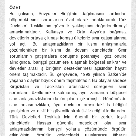
ÖZET
Bu çalışma, Sovyetler Birliği’nin dağılmasının ardından
bölgedeki sınır sorunlarına özel olarak odaklanarak Türk
Devletleri Teşkilatının güvenlik yaklaşımını değerlendirmeyi
amaçlamaktadır. Kafkasya ve Orta Asya’da bağımsız
devletlerin ortaya çıkması komşu ülkelerle sınır çatışmalarına
yol açtı. Bu anlaşmazlıkların bir kısmı anlaşmalarla
çözümlenirken bir kısmı da devam etmektedir. Sınır
sorunlarının çatışmalara dönüşme potansiyeli göz önüne
alındığında, barışçıl çözümlere ulaşmak bölgesel istikrar ve
devletler arası iş birliğinin desteklenmesi açısından hayati
önem taşımaktadır. Bu çerçevede, 1999 yılında Batken’de
yaşanan olaylar büyük önem taşımaktadır. Bu olaylar sadece
Kırgızistan ve Tacikistan arasındaki süregelen sınır
sorunlarını özetlemekle kalmamış, aynı zamanda bölgesel
sınır anlaşmazlıklarını da ön plana çıkarmıştır. Günümüzde
sınır anlaşmazlıkları, üye devletler arasındaki iş birliğini
genişleten ve etkili bir güvenlik stratejisi izlediğini iddia eden
Türk Devletleri Teşkilatı için önemli bir zorluk teşkil
etmektedir. Hassas güvenlik meseleleri olan sınır
anlaşmazlıklarının barışçıl yollarla çözümünde örgütün
etkinliğinin, örgütün gelecekteki uluslararası itibarını