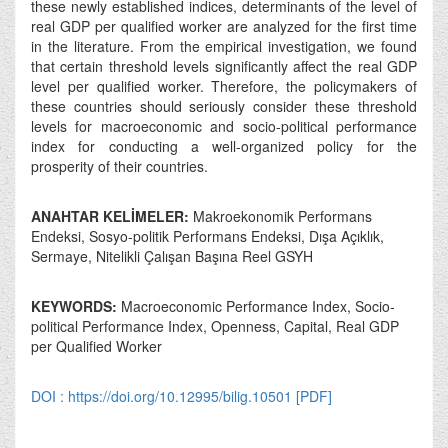
these newly established indices, determinants of the level of
real GDP per qualified worker are analyzed for the first time
in the literature. From the empirical investigation, we found
that certain threshold levels significantly affect the real GDP
level per qualified worker. Therefore, the policymakers of
these countries should seriously consider these threshold
levels for macroeconomic and socio-political performance
index for conducting a well-organized policy for the
prosperity of their countries.
ANAHTAR KELİMELER:
Makroekonomik Performans
Endeksi, Sosyo-politik Performans Endeksi, Dışa Açıklık,
Sermaye, Nitelikli Çalışan Başına Reel GSYH
KEYWORDS:
Macroeconomic Performance Index, Socio-
political Performance Index, Openness, Capital, Real GDP
per Qualified Worker
DOI : https://doi.org/10.12995/bilig.10501
[PDF]