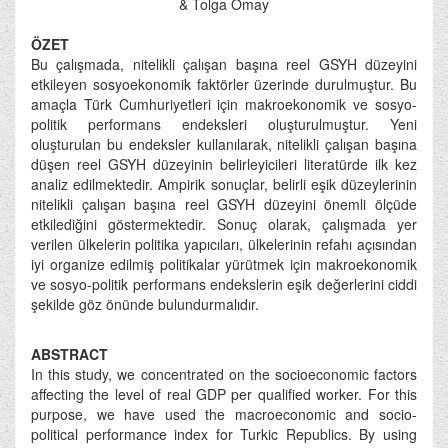
& Tolga Omay
ÖZET
Bu çalışmada, nitelikli çalışan başına reel GSYH düzeyini
etkileyen sosyoekonomik faktörler üzerinde durulmuştur. Bu
amaçla Türk Cumhuriyetleri için makroekonomik ve sosyo-
politik performans endeksleri oluşturulmuştur. Yeni
oluşturulan bu endeksler kullanılarak, nitelikli çalışan başına
düşen reel GSYH düzeyinin belirleyicileri literatürde ilk kez
analiz edilmektedir. Ampirik sonuçlar, belirli eşik düzeylerinin
nitelikli çalışan başına reel GSYH düzeyini önemli ölçüde
etkilediğini göstermektedir. Sonuç olarak, çalışmada yer
verilen ülkelerin politika yapıcıları, ülkelerinin refahı açısından
iyi organize edilmiş politikalar yürütmek için makroekonomik
ve sosyo-politik performans endekslerin eşik değerlerini ciddi
şekilde göz önünde bulundurmalıdır.
ABSTRACT
In this study, we concentrated on the socioeconomic factors
affecting the level of real GDP per qualified worker. For this
purpose, we have used the macroeconomic and socio-
political performance index for Turkic Republics. By using