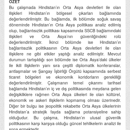
ÖZET
Bu çalışmada Hindistan’ın Orta Asya devletleri ile olan
ilişkileri Hindistan’ın bölgesel çıkarları bağlamında
değerlendirilmiştir. Bu bağlamda, ilk bölümde soğuk savaş
döneminde Hindistan’ın Orta Asya politikası analiz edilmiş
olup, bağlantısızlık politikası kapsamında SSCB bağlamındaki
ilişkileri ve Orta Asya’nın güvenliğindeki rolü
değerlendirilmiştir. İkinci bölümde ise Hindistan’ın
bağlantısızlık politikasının Orta Asya devletleri ile olan
ilişkilere ne gibi etkiler yaptığı analiz edilmiştir. Mevcut
durumun tartışıldığı son bölümde ise Orta Asya’daki ülkeler
ile ikili ilişkilerin yanı sıra çeşitli diplomatik konferanslar,
antlaşmalar ve Şangay İşbirliği Örgütü kapsamında serbest
ticaret bölgeleri ve ekonomik koridorların gerekliliği
değerlendirilmiştir. Çalışmanın temel çıkarımı tarihsel
bağlamda Hindistan’ın iç ve dış politikasında meydana gelen
değişikliklere rağmen Orta Asya ülkeleri ile olan kültürel,
ekonomik ve askeri ilişkilerin kopmamış olması üzerinedir.
Diğer bir bulgu ise jeopolitik rekabette Orta Asya ülkelerinin
Hindistan’a stratejik fayda sağlama potansiyeline sahip
olduğudur. Bu çalışma, Hindistan’ın ulusal güvenlik
politikasının karşı karşıya olduğu güncel tehlikelerin analizi ile
sona ermektedir.